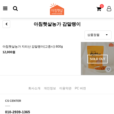
0
아침햇살농가 감말랭이
상품정렬
아침햇살농가 지리산 감말랭이(고종시) 800g
12,000원
SOLD OUT
회사소개
개인정보
이용약관
PC 버전
CS CENTER
010-2939-1365